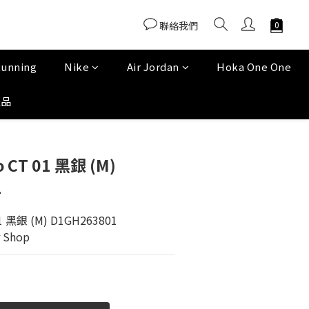
聯絡我們
Running
Nike
Air Jordan
Hoka One One
產品
 CT 01 黑銀 (M)
1
1 黑銀 (M) D1GH263801
 Shop