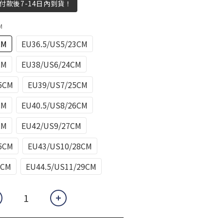
在付款後7-14日內到貨！
M
CM
EU36.5/US5/23CM
CM
EU38/US6/24CM
.5CM
EU39/US7/25CM
CM
EU40.5/US8/26CM
CM
EU42/US9/27CM
.5CM
EU43/US10/28CM
5CM
EU44.5/US11/29CM