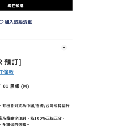
現在預購
加入追蹤清單
R 預訂]
訂
條款
T 01 黑銀 (M)
，有機會到貨為中國/香港/台灣或韓國行
籤乃簡體字印刷，為100%正版正貨。
。多謝你的選購。