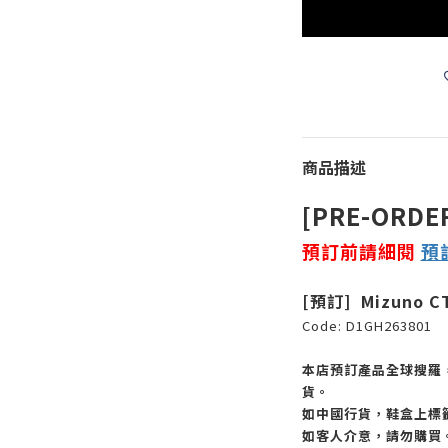
商品描述
[PRE-ORDE
預訂前請細閱
預
[預訂] Mizuno C
Code:
D1GH263801
本店預訂產品全球搜羅
貨。
如中國行貨，鞋盒上標
如客人介意，請勿購買