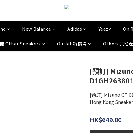
uno
New Balance
Adidas
Yeezy
On 
他 Other Sneakers
Outlet 特價場
Others 其他
[預訂] Mizuno
D1GH26380
[預訂] Mizuno CT 0
Hong Kong Sneaker
HK$649.00