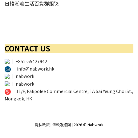
日韓潮流生活百貨群組🚀
CONTACT US
│
+852-55427942
│
info@nabwork.hk
│
nabwork
│
nabwork
│
11/F, Pakpolee Commercial Centre, 1A Sai Yeung Choi St.,
Mongkok, HK
隱私政策
|
條款及細則
| 2026 © Nabwork