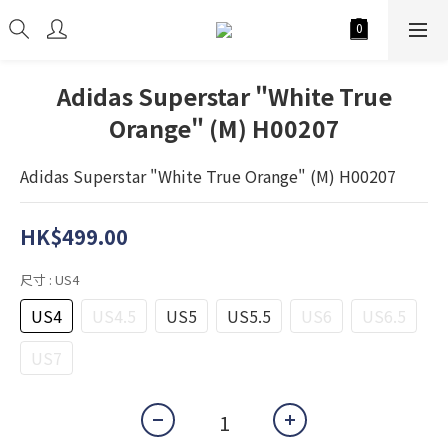
Adidas Superstar "White True
Orange" (M) H00207
Adidas Superstar "White True Orange" (M) H00207
HK$499.00
尺寸
: US4
US4
US4.5
US5
US5.5
US6
US6.5
US7