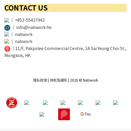
CONTACT US
│
+852-55427942
│
info@nabwork.hk
│
nabwork
│
nabwork
│
11/F, Pakpolee Commercial Centre, 1A Sai Yeung Choi St.,
Mongkok, HK
隱私政策
|
條款及細則
| 2026 © Nabwork