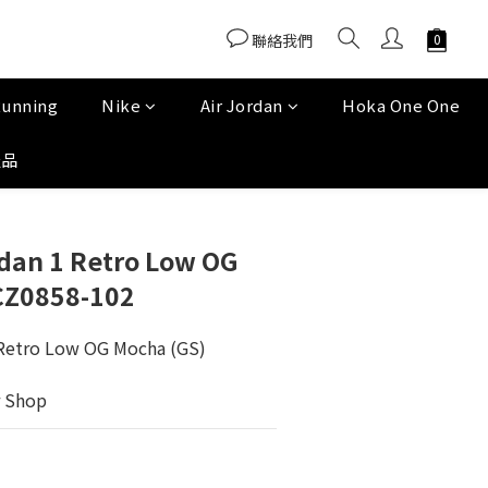
聯絡我們
Running
Nike
Air Jordan
Hoka One One
產品
dan 1 Retro Low OG
CZ0858-102
Retro Low OG Mocha (GS) 
 Shop