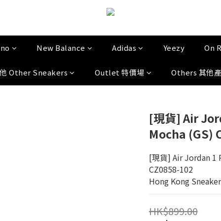
uno
New Balance
Adidas
Yeezy
On 
他 Other Sneakers
Outlet 特價場
Others 其他
[現貨] Air Jor
Mocha (GS) 
[現貨] Air Jordan 1 
CZ0858-102
Hong Kong Sneaker
HK$899.00