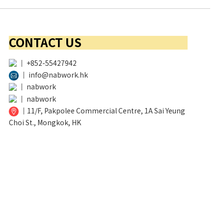
CONTACT US
│
+852-55427942
│
info@nabwork.hk
│
nabwork
│
nabwork
│
11/F, Pakpolee Commercial Centre, 1A Sai Yeung
Choi St., Mongkok, HK