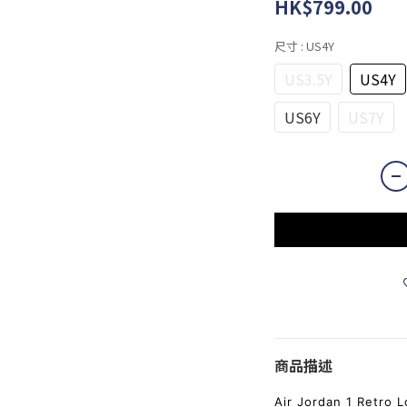
HK$799.00
尺寸
: US4Y
US3.5Y
US4Y
US6Y
US7Y
商品描述
Air Jordan 1 Retro