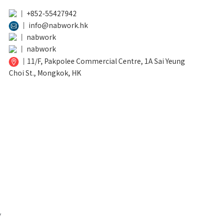
│
+852-55427942
│
info@nabwork.hk
│
nabwork
│
nabwork
│
11/F, Pakpolee Commercial Centre, 1A Sai Yeung
Choi St., Mongkok, HK