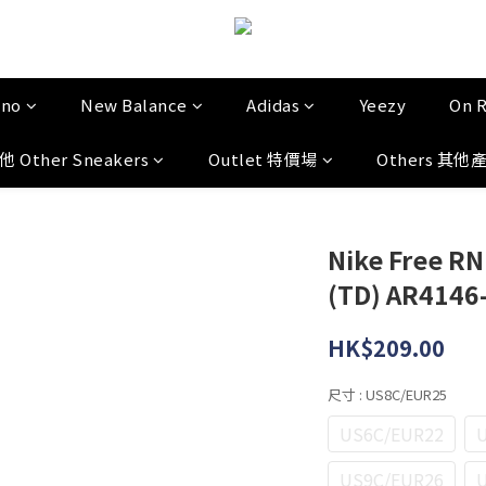
uno
New Balance
Adidas
Yeezy
On 
他 Other Sneakers
Outlet 特價場
Others 其他
Nike Free RN 
(TD) AR4146
HK$209.00
尺寸
: US8C/EUR25
US6C/EUR22
U
US9C/EUR26