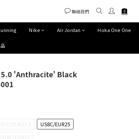
聯絡我們
Running
Nike
Air Jordan
Hoka One One
產品
5.0 'Anthracite' Black
-001
S7C/EUR23.5
US8C/EUR25
US10C/EUR27