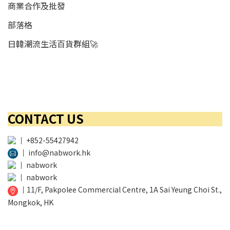
商業合作及批發
部落格
日韓潮流生活百貨群組🚀
CONTACT US
│
+852-55427942
│
info@nabwork.hk
│
nabwork
│
nabwork
│
11/F, Pakpolee Commercial Centre, 1A Sai Yeung Choi St.,
Mongkok, HK