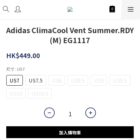
Adidas ClimaCool Vent Summer.RDY
(M) EG1117
HK$449.00
尺寸
: US7
US7
US7.5
US8
US8.5
US9
US9.5
US10
US10.5
加入購物車