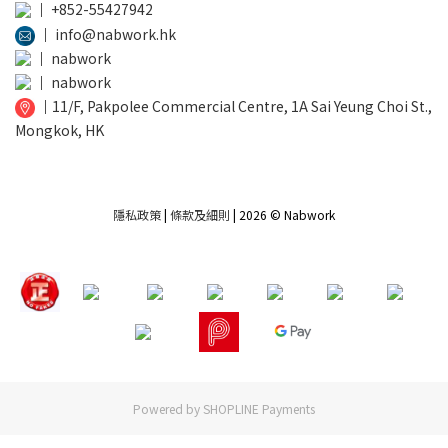
│
+852-55427942
│
info@nabwork.hk
│
nabwork
│
nabwork
│
11/F, Pakpolee Commercial Centre, 1A Sai Yeung Choi St.,
Mongkok, HK
隱私政策
|
條款及細則
| 2026 © Nabwork
Powered by
SHOPLINE Payments