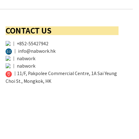
CONTACT US
│
+852-55427942
│
info@nabwork.hk
│
nabwork
│
nabwork
│
11/F, Pakpolee Commercial Centre, 1A Sai Yeung
Choi St., Mongkok, HK