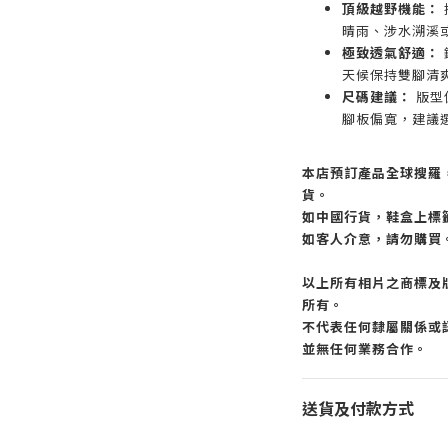
頂級越野機能：
晴雨、涉水溯溪
極致透氣舒適：
天候保持雙腳清
尺碼建議：
版型
腳板偏寬，建議
本店預訂產品全球搜羅
貨。
如中國行貨，鞋盒上標
如客人介意，請勿購買
以上所有相片之商標及
所有。
不代表任何隸屬關係或認
並無任何業務合作。
送貨及付款方式