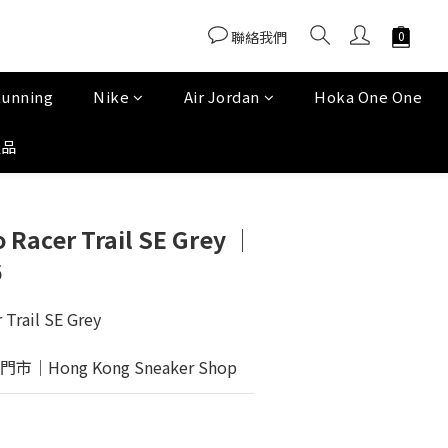
聯絡我們
Running
Nike
Air Jordan
Hoka One One
產品
Racer Trail SE Grey │
6
Trail SE Grey
Hong Kong Sneaker Shop