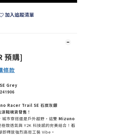
加入追蹤清單
R 預購]
購
條款
 SE Grey
241906
 Racer Trail SE 石炭灰銀
機能涼鞋現貨發售！
door 城市穿搭還是戶外越野，這雙
Mizuno
極致透氣與 Y2K 科技感的完美結合！
石
即釋放強烈高街工裝 Vibe。