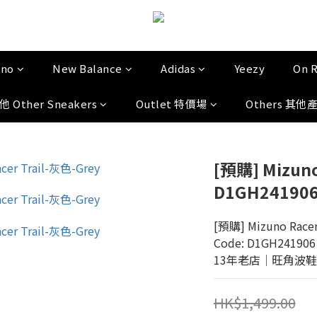
uno
New Balance
Adidas
Yeezy
On 
他 Other Sneakers
Outlet 特價場
Others 其他
[預購] Mizuno 
D1GH24190
[預購] Mizuno Racer 
Code: D1GH241906
13年老店│旺角波鞋門市│
HK$1,499.00