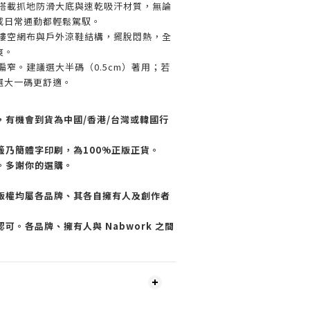
搭載抓地防滑大底與速乾吸汗材質，無論
或日常通勤都輕鬆駕馭。
鏤空網布與戶外涼鞋結構，擺脫悶熱，全
爽。
偏窄。建議選大半碼（0.5cm）著用；若
選大一碼更舒適。
，有機會到貨為中國/香港/台灣或韓國行
籤乃簡體字印刷，為100%正版正貨。
。多謝你的選購。
版權均屬各品牌、其各自擁有人及創作者
可。各品牌、擁有人與 Nabwork 之間