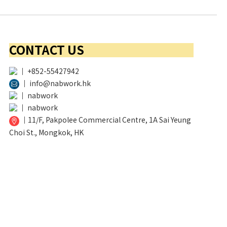
CONTACT US
│
+852-55427942
│
info@nabwork.hk
│
nabwork
│
nabwork
│
11/F, Pakpolee Commercial Centre, 1A Sai Yeung
Choi St., Mongkok, HK