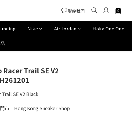
聯絡我們
Running
Nike
Air Jordan
Hoka One One
產品
Racer Trail SE V2
GH261201
Trail SE V2 Black
Hong Kong Sneaker Shop