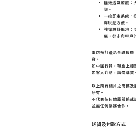
極致透氣涼感
：
腳。
一拉即走系統
：
穿脫超方便。
強悍越野抓地
：
底
，都市與輕戶
本店預訂產品全球搜羅
貨。
如中國行貨，鞋盒上標
如客人介意，請勿購買
以上所有相片之商標及
所有。
不代表任何隸屬關係或認
並無任何業務合作。
送貨及付款方式