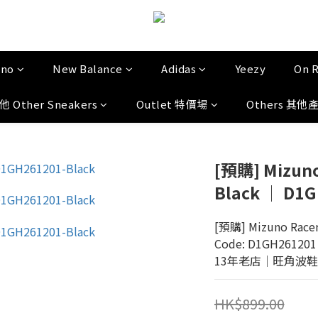
uno
New Balance
Adidas
Yeezy
On 
他 Other Sneakers
Outlet 特價場
Others 其他
[預購] Mizuno 
Black │ D1
[預購] Mizuno Racer 
Code: D1GH261201
13年老店│旺角波鞋門市│
HK$899.00