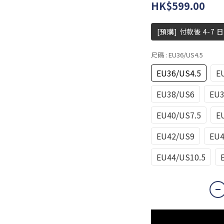
HK$599.00
[預購] 付款後 4-7 
尺碼
: EU36/US4.5
EU36/US4.5
E
EU38/US6
EU3
EU40/US7.5
E
EU42/US9
EU4
EU44/US10.5