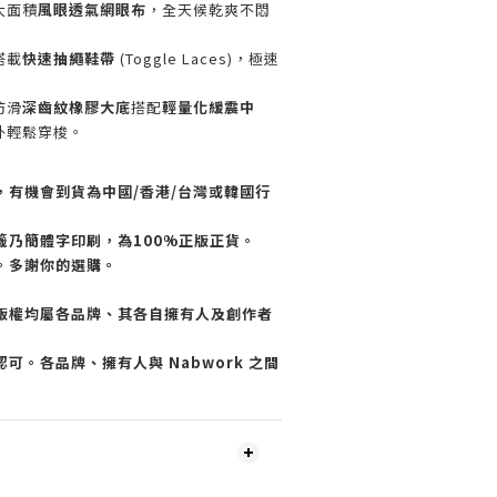
大面積
風眼透氣網眼布
，全天候乾爽不悶
搭載
快速抽繩鞋帶
(Toggle Laces)，極速
防滑
深齒紋橡膠大底
搭配
輕量化緩震中
外輕鬆穿梭。
，有機會到貨為中國/香港/台灣或韓國行
籤乃簡體字印刷，為100%正版正貨。
。多謝你的選購。
版權均屬各品牌、其各自擁有人及創作者
可。各品牌、擁有人與 Nabwork 之間