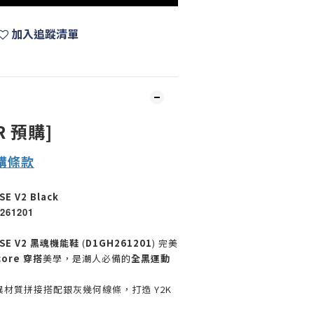
加入追蹤清單
R 預購]
購
條款
SE V2 Black
261201
il SE V2 黑魂機能鞋
(
D1GH261201
) 完美
core 穿搭
美學，是潮人必備的
全黑運動
異材質拼接搭配銀灰幾何線條，打造 Y2K