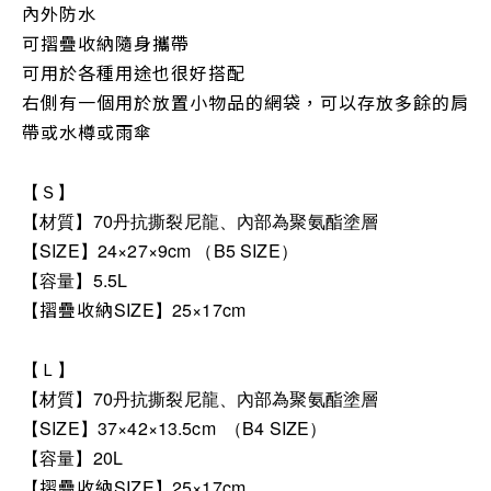
內外防水
可摺疊收納
隨身攜帶
可用於各種用途
也很好搭配
右側有一個用於放置小物品的網袋，可以存放多餘的肩
帶或水樽或雨傘
【Ｓ】
【材質】70丹抗撕裂尼龍、內部為聚氨酯塗層
【SIZE】24×27×9cm （B5 SIZE）
【容量】5.5L
摺疊收納
【
SIZE】25×17cm
【Ｌ】
【材質】
70丹抗撕裂尼龍、內部為聚氨酯塗層
【SIZE】
37×42×13.5cm
（B4 SIZE）
【容量】20L
摺疊收納
【
SIZE】25×17cm