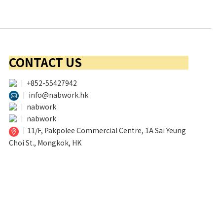
CONTACT US
│
+852-55427942
│
info@nabwork.hk
│
nabwork
│
nabwork
│
11/F, Pakpolee Commercial Centre, 1A Sai Yeung
Choi St., Mongkok, HK