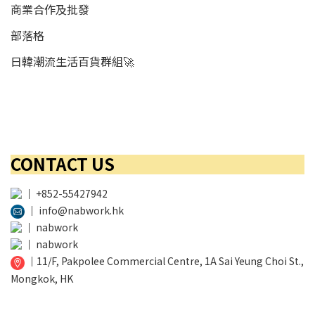
商業合作及批發
部落格
日韓潮流生活百貨群組🚀
CONTACT US
│
+852-55427942
│
info@nabwork.hk
│
nabwork
│
nabwork
│
11/F, Pakpolee Commercial Centre, 1A Sai Yeung Choi St.,
Mongkok, HK