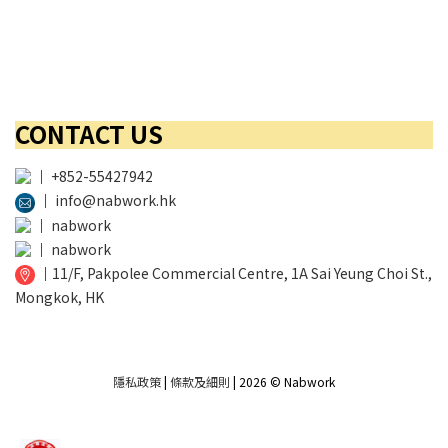
CONTACT US
│
+852-55427942
│
info@nabwork.hk
│
nabwork
│
nabwork
│
11/F, Pakpolee Commercial Centre, 1A Sai Yeung Choi St.,
Mongkok, HK
隱私政策
|
條款及細則
| 2026 © Nabwork