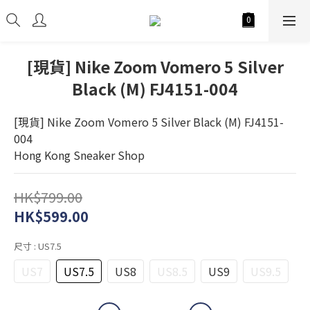
[現貨] Nike Zoom Vomero 5 Silver
Black (M) FJ4151-004
[現貨] Nike Zoom Vomero 5 Silver Black (M) FJ4151-
004
Hong Kong Sneaker Shop
HK$799.00
HK$599.00
尺寸
: US7.5
US7
US7.5
US8
US8.5
US9
US9.5