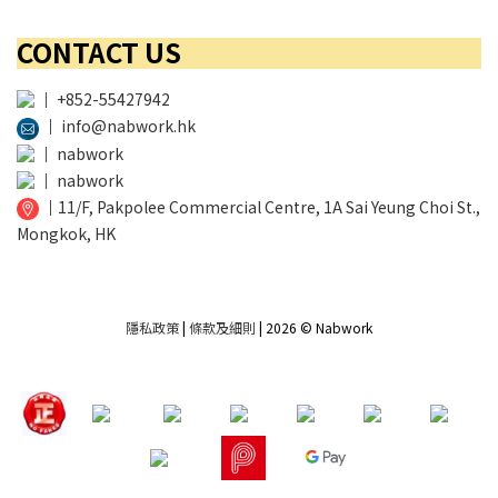
CONTACT US
│
+852-55427942
│
info@nabwork.hk
│
nabwork
│
nabwork
│
11/F, Pakpolee Commercial Centre, 1A Sai Yeung Choi St.,
Mongkok, HK
隱私政策
|
條款及細則
| 2026 © Nabwork