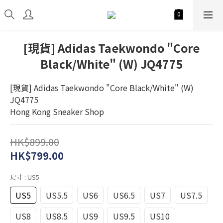
[現貨] Adidas Taekwondo "Core
Black/White" (W) JQ4775
[現貨] Adidas Taekwondo "Core Black/White" (W) 
JQ4775
Hong Kong Sneaker Shop
HK$899.00
HK$799.00
尺寸
: US5
US5
US5.5
US6
US6.5
US7
US7.5
US8
US8.5
US9
US9.5
US10