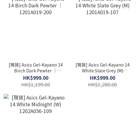
[現貨] Asics Gel-Kayano 14
[現貨] Asics Gel-Kayano 14
Birch Dark Pewter │
White Slate Grey (M)
1201A019-200
1201A019-107
HK$999.00
HK$999.00
HK$1,199.00
HK$1,280.00