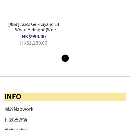
[現貨] Asics Gel-Kayano 14
White Midnight (W)
1202A056-109
HK$999.00
HK$1,280.00
1
INFO
關於Nabwork
付款及送貨