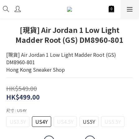
[現貨] Air Jordan 1 Low Light
Madder Root (GS) DM8960-801
[現貨] Air Jordan 1 Low Light Madder Root (GS) 
DM8960-801
Hong Kong Sneaker Shop
HK$549.00
HK$499.00
尺寸
: US4Y
US3.5Y
US4Y
US4.5Y
US5Y
US5.5Y