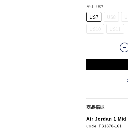
尺寸
: US7
US7
US8
U
US10
US11
商品描述
Air Jordan 1 Mid
Code:
FB1870-161