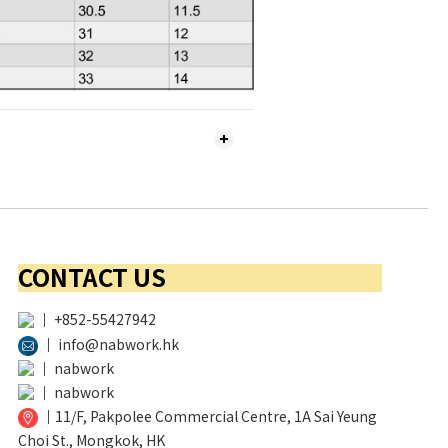
CONTACT US
│
+852-55427942
│
info@nabwork.hk
│
nabwork
│
nabwork
│
11/F, Pakpolee Commercial Centre, 1A Sai Yeung
Choi St., Mongkok, HK