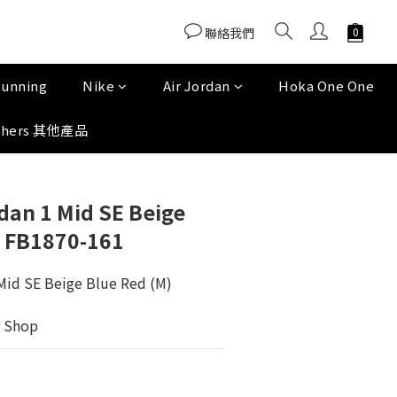
聯絡我們
Running
Nike
Air Jordan
Hoka One One
thers 其他產品
dan 1 Mid SE Beige
) FB1870-161
Mid SE Beige Blue Red (M) 
 Shop