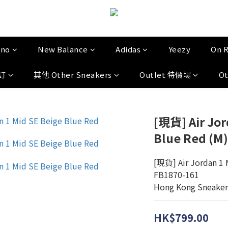
uno
New Balance
Adidas
Yeezy
On 
預訂
其他 Other Sneakers
Outlet 特價場
O
[現貨] Air Jor
Blue Red (M
[現貨] Air Jordan 1 
FB1870-161
Hong Kong Sneaker
HK$799.00