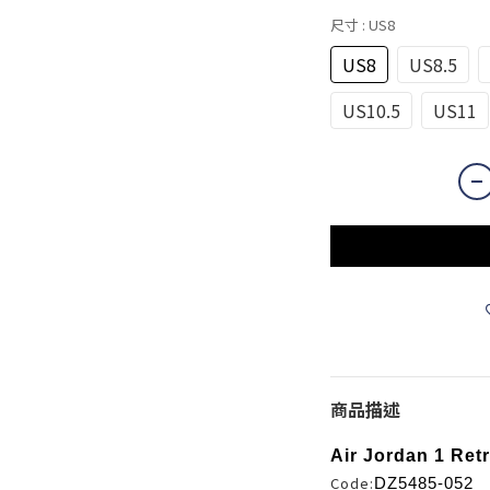
尺寸
: US8
US8
US8.5
US10.5
US11
商品描述
Air Jordan 1 Ret
Code:
DZ5485-052