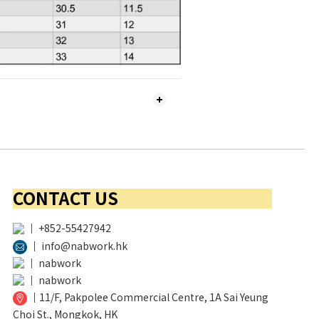
CONTACT US
│
+852-55427942
│
info@nabwork.hk
│
nabwork
│
nabwork
│
11/F, Pakpolee Commercial Centre, 1A Sai Yeung
Choi St., Mongkok, HK