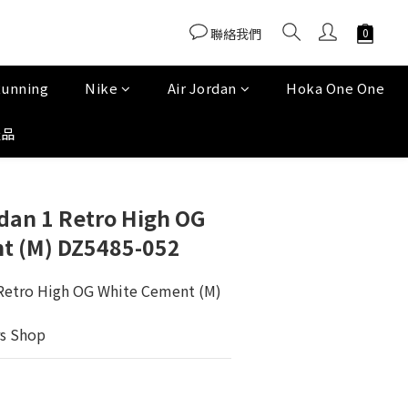
聯絡我們
Running
Nike
Air Jordan
Hoka One One
產品
dan 1 Retro High OG
t (M) DZ5485-052
Retro High OG White Cement (M) 
s Shop