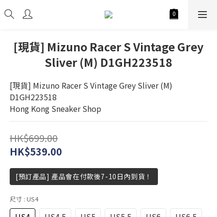
[現貨] Mizuno Racer S Vintage Grey
Sliver (M) D1GH223518
[現貨] Mizuno Racer S Vintage Grey Sliver (M) 
D1GH223518
Hong Kong Sneaker Shop
HK$699.00
HK$539.00
[預訂產品] 產品會在付款後7-10日內到貨！
尺寸
: US4
US4
US4.5
US5
US5.5
US6
US6.5