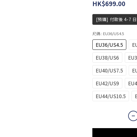
HK$699.00
[預購] 付款後 4-7 
尺碼
: EU36/US4.5
EU36/US4.5
E
EU38/US6
EU3
EU40/US7.5
E
EU42/US9
EU4
EU44/US10.5