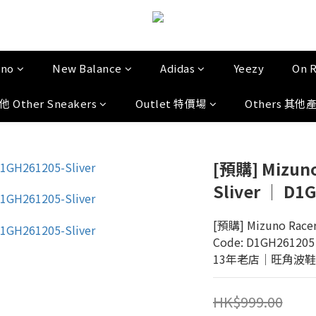
uno
New Balance
Adidas
Yeezy
On 
他 Other Sneakers
Outlet 特價場
Others 其他
[預購] Mizuno 
Sliver │ D1
[預購] Mizuno Racer T
Code: D1GH261205
13年老店│旺角波鞋門市│
HK$999.00