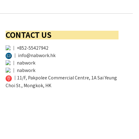
CONTACT US
│
+852-55427942
│
info@nabwork.hk
│
nabwork
│
nabwork
│
11/F, Pakpolee Commercial Centre, 1A Sai Yeung
Choi St., Mongkok, HK