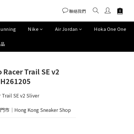
聯絡我們
Running
Nike
Air Jordan
Hoka One One
產品
Racer Trail SE v2
GH261205
rail SE v2 Sliver
Hong Kong Sneaker Shop