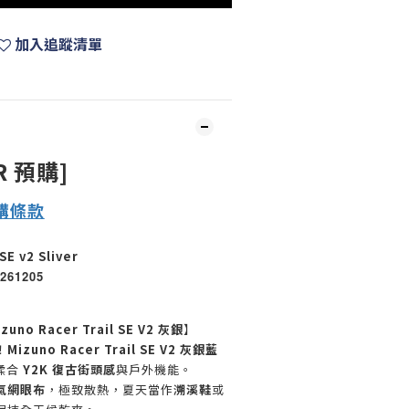
加入追蹤清單
R 預購]
購
條款
SE v2 Sliver
261205
zuno Racer Trail SE V2 灰銀
】
！
Mizuno Racer Trail SE V2 灰銀藍
揉合
Y2K 復古街頭感
與戶外機能。
氣網眼布
，極致散熱，夏天當作
溯溪鞋
或