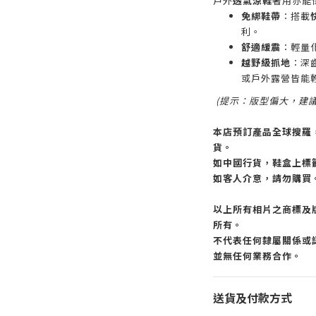
戶外
透氣涼鞋
著用亦能
免綁鞋帶
：搭載
利。
舒適緩震
：輕量
越野級抓地
：深
或戶外露營皆能
(提示：版型偏大，建
本店預訂產品全球搜羅
貨。
如中國行貨，鞋盒上標
如客人介意，請勿購買
以上所有相片之商標及
所有。
不代表任何隸屬關係或認
並無任何業務合作。
送貨及付款方式