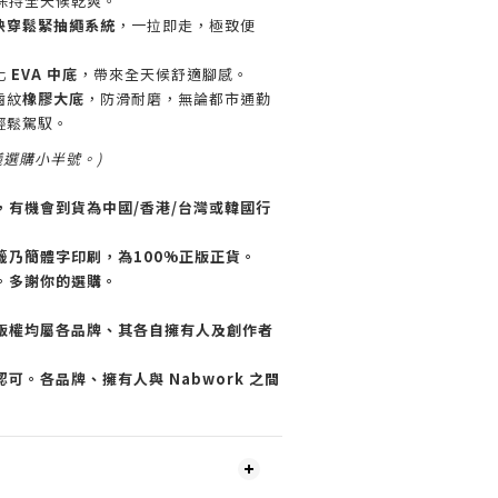
保持全天候乾爽。
快穿鬆緊抽繩系統
，一拉即走，極致便
化
EVA 中底
，帶來全天候舒適腳感。
齒紋
橡膠大底
，防滑耐磨，無論都市通勤
輕鬆駕馭。
議選購小半號。)
，有機會到貨為中國/香港/台灣或韓國行
籤乃簡體字印刷，為100%正版正貨。
。多謝你的選購。
版權均屬各品牌、其各自擁有人及創作者
可。各品牌、擁有人與 Nabwork 之間