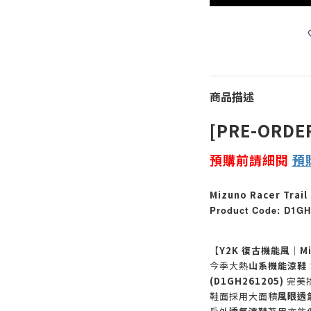
商品描述
[PRE-ORDE
預購前請細閱
預
Mizuno Racer Trail 
Product Code: D1GH
【
Y2K 復古機能風
｜
Mi
今季大熱
山系機能涼鞋
(D1GH261205)
完美
鞋面採用大面積
風眼透