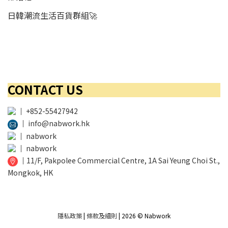
日韓潮流生活百貨群組🚀
CONTACT US
│
+852-55427942
│
info@nabwork.hk
│
nabwork
│
nabwork
│
11/F, Pakpolee Commercial Centre, 1A Sai Yeung Choi St.,
Mongkok, HK
隱私政策
|
條款及細則
| 2026 © Nabwork