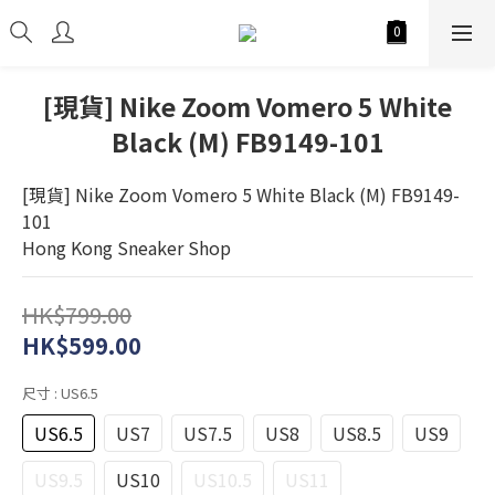
[現貨] Nike Zoom Vomero 5 White
Black (M) FB9149-101
[現貨] Nike Zoom Vomero 5 White Black (M) FB9149-
101
Hong Kong Sneaker Shop
HK$799.00
HK$599.00
尺寸
: US6.5
US6.5
US7
US7.5
US8
US8.5
US9
US9.5
US10
US10.5
US11