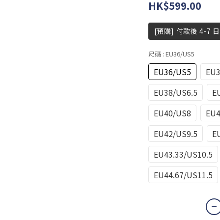
HK$599.00
[預購] 付款後 4-7 
尺碼
: EU36/US5
EU36/US5
EU3
EU38/US6.5
E
EU40/US8
EU4
EU42/US9.5
E
EU43.33/US10.5
EU44.67/US11.5