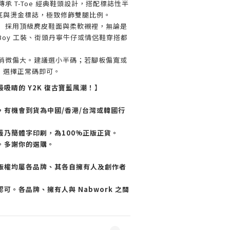
傳承 T-Toe 經典鞋頭設計，搭配標誌性半
底與燙金標誌，極致修飾雙腿比例。
：
採用頂級麂皮鞋面與柔軟襯裡，無論是
 Boy 工裝、街頭丹寧牛仔或情侶鞋穿搭都
稍微偏大。建議選小半碼；若腳板偏寬或
，選擇正常碼即可。
吸睛的 Y2K 復古寶藍風潮！】
，有機會到貨為中國/香港/台灣或韓國行
籤乃簡體字印刷，為100%正版正貨。
。多謝你的選購。
版權均屬各品牌、其各自擁有人及創作者
可。各品牌、擁有人與 Nabwork 之間