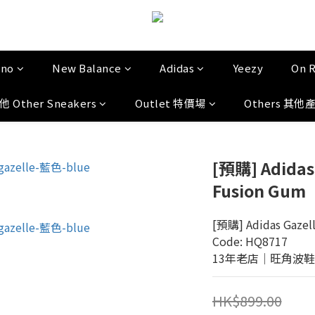
uno
New Balance
Adidas
Yeezy
On 
他 Other Sneakers
Outlet 特價場
Others 其他
[預購] Adidas 
Fusion Gum
[預購] Adidas Gazel
Code: HQ8717
13年老店│旺角波鞋門市│
HK$899.00