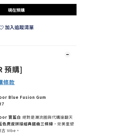
現在預購
加入追蹤清單
R 預購]
購
條款
oor Blue Fusion Gum
17
ndoor 寶藍白
絕對是潮流圈與代購搶翻天
藍色麂皮拼接經典鋸齒三條線
，完美重塑
復古 Vibe。