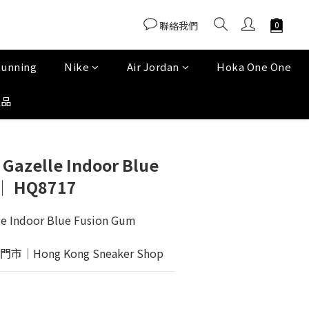
聯絡我們
Running
Nike
Air Jordan
Hoka One One
產品
Gazelle Indoor Blue
 │ HQ8717
le Indoor Blue Fusion Gum
Hong Kong Sneaker Shop