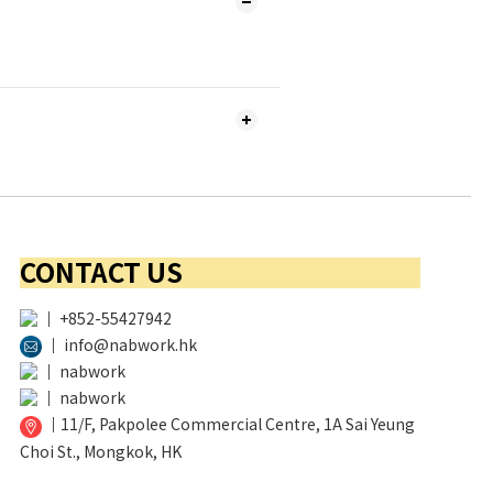
CONTACT US
│
+852-55427942
│
info@nabwork.hk
│
nabwork
│
nabwork
│
11/F, Pakpolee Commercial Centre, 1A Sai Yeung
Choi St., Mongkok, HK