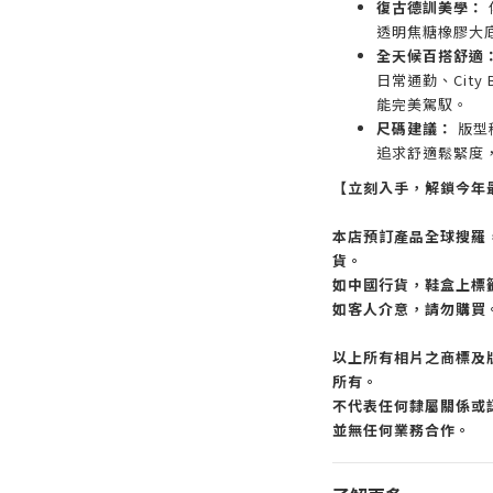
復古德訓美學：
透明焦糖橡膠大
全天候百搭舒適
日常通勤、City
能完美駕馭。
尺碼建議：
版型
追求舒適鬆緊度
【立刻入手，解鎖今年最
本店預訂產品全球搜羅
貨。
如中國行貨，鞋盒上標
如客人介意，請勿購買
以上所有相片之商標及
所有。
不代表任何隸屬關係或認
並無任何業務合作。