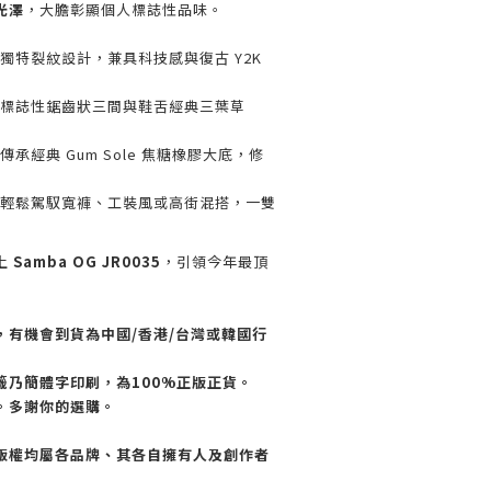
光澤
，大膽彰顯個人標誌性品味。
 獨特裂紋設計，兼具科技感與復古 Y2K
 標誌性鋸齒狀三間與鞋舌經典三葉草
傳承經典 Gum Sole 焦糖橡膠大底，修
 輕鬆駕馭寬褲、工裝風或高街混搭，一雙
上
Samba OG JR0035
，引領今年最頂
，有機會到貨為中國/香港/台灣或韓國行
籤乃簡體字印刷，為100%正版正貨。
。多謝你的選購。
版權均屬各品牌、其各自擁有人及創作者