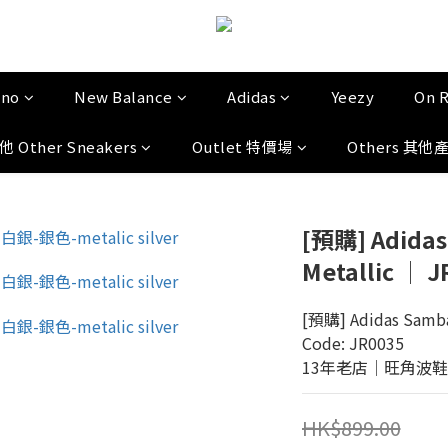
uno
New Balance
Adidas
Yeezy
On 
他 Other Sneakers
Outlet 特價場
Others 其他
[預購] Adidas
Metallic │ 
[預購] Adidas Samba 
Code: JR0035
13年老店│旺角波鞋門市│
HK$899.00