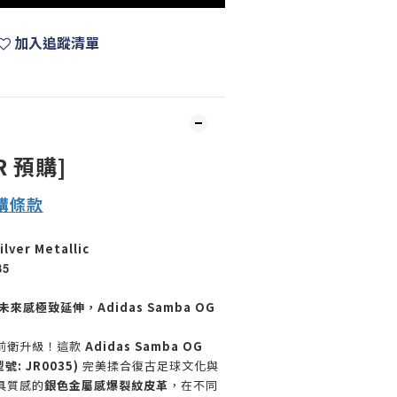
加入追蹤清單
R 預購]
購
條款
lver Metallic
35
來感極致延伸，Adidas Samba OG
前衛升級！這款
Adidas Samba OG
(型號: JR0035)
完美揉合復古足球文化與
具質感的
銀色金屬感爆裂紋皮革
，在不同