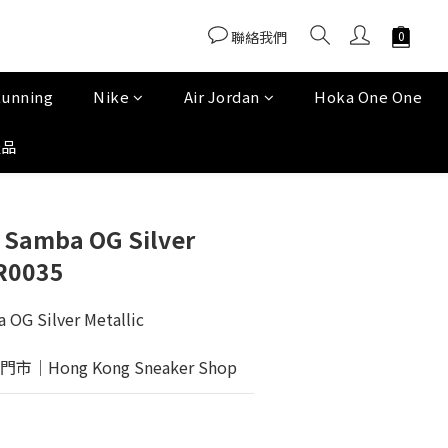
聯絡我們
Running
Nike
Air Jordan
Hoka One One
產品
 Samba OG Silver
JR0035
OG Silver Metallic
Hong Kong Sneaker Shop