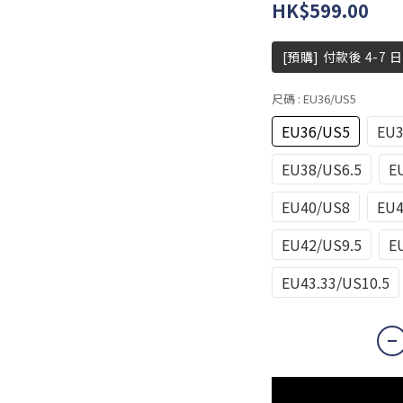
HK$599.00
[預購] 付款後 4-7 
尺碼
: EU36/US5
EU36/US5
EU3
EU38/US6.5
E
EU40/US8
EU4
EU42/US9.5
E
EU43.33/US10.5