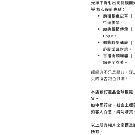
光線下折射出獨特
鏡面
💡 核心設計亮點：
前衛銀色皮革
｜
街頭美學。
經典細節傳承
｜
Logo。
修飾腳型薄底
｜ 
飾腳型且耐磨。
百搭街頭利器
｜
點亮全衣著。
讓經典不只是經典，穿
尖的復古銀色浪潮！
本店預訂產品全球搜羅
貨。
如中國行貨，鞋盒上標
如客人介意，請勿購買
以上所有相片之商標及
所有。