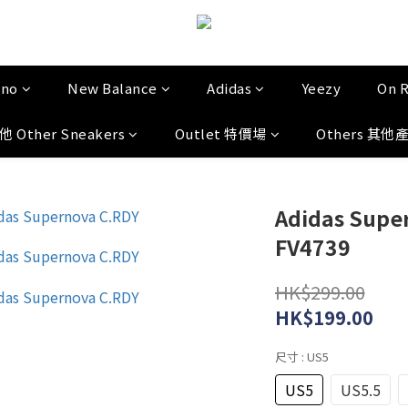
uno
New Balance
Adidas
Yeezy
On 
他 Other Sneakers
Outlet 特價場
Others 其他
Adidas Supe
FV4739
HK$299.00
HK$199.00
尺寸
: US5
US5
US5.5