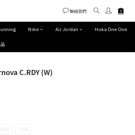
聯絡我們
Running
Nike
Air Jordan
Hoka One One
產品
rnova C.RDY (W)
US6
US8