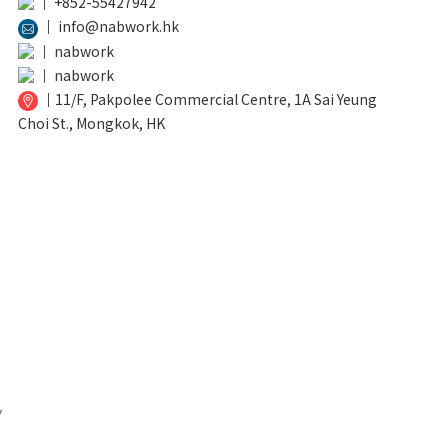
│
+852-55427942
│
info@nabwork.hk
│
nabwork
│
nabwork
│
11/F, Pakpolee Commercial Centre, 1A Sai Yeung
Choi St., Mongkok, HK