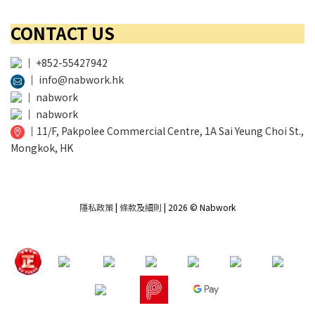
CONTACT US
│
+852-55427942
│
info@nabwork.hk
│
nabwork
│
nabwork
│
11/F, Pakpolee Commercial Centre, 1A Sai Yeung Choi St.,
Mongkok, HK
隱私政策
|
條款及細則
| 2026 © Nabwork