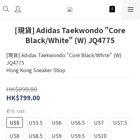
[現貨] Adidas Taekwondo "Core
Black/White" (W) JQ4775
[現貨] Adidas Taekwondo "Core Black/White" (W) 
JQ4775
Hong Kong Sneaker Shop
HK$899.00
HK$799.00
尺寸
: US5
US5
US5.5
US6
US6.5
US7
US7.5
US8
US8.5
US9
US9.5
US10