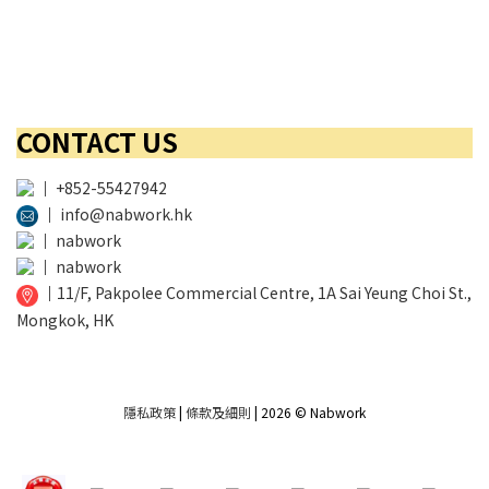
CONTACT US
│
+852-55427942
│
info@nabwork.hk
│
nabwork
│
nabwork
│
11/F, Pakpolee Commercial Centre, 1A Sai Yeung Choi St.,
Mongkok, HK
隱私政策
|
條款及細則
| 2026 © Nabwork