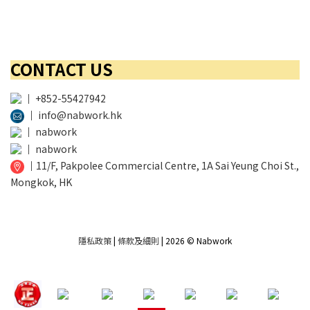
CONTACT US
│
+852-55427942
│
info@nabwork.hk
│
nabwork
│
nabwork
│
11/F, Pakpolee Commercial Centre, 1A Sai Yeung Choi St.,
Mongkok, HK
隱私政策
|
條款及細則
| 2026 © Nabwork