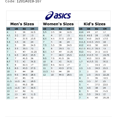
Code:
1201A019-107