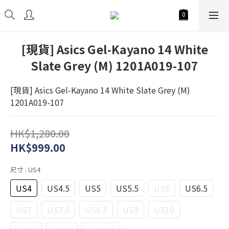
[現貨] Asics Gel-Kayano 14 White
Slate Grey (M) 1201A019-107
[現貨] Asics Gel-Kayano 14 White Slate Grey (M) 
1201A019-107
HK$1,280.00
HK$999.00
尺寸
: US4
US4
US4.5
US5
US5.5
US6
US6.5
US7
US7.5
US8.5
US9
US10