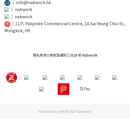
│
info@nabwork.hk
│
nabwork
│
nabwork
│
11/F, Pakpolee Commercial Centre, 1A Sai Yeung Choi St.,
Mongkok, HK
隱私政策
|
條款及細則
| 2026 © Nabwork
Powered by
SHOPLINE Payments