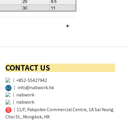
CONTACT US
│
+852-55427942
│
info@nabwork.hk
│
nabwork
│
nabwork
│
11/F, Pakpolee Commercial Centre, 1A Sai Yeung
Choi St., Mongkok, HK