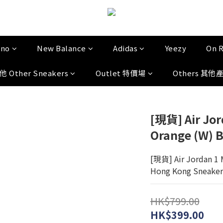
uno
New Balance
Adidas
Yeezy
On 
他 Other Sneakers
Outlet 特價場
Others 其他
[現貨] Air Jor
Orange (W) 
[現貨] Air Jordan 1 
Hong Kong Sneaker
HK$799.00
HK$399.00