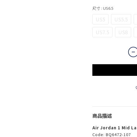
尺寸
: US6.5
US5
US5.5
US7.5
US8
商品描述
Air Jordan 1 Mid L
Code: BQ6472-107