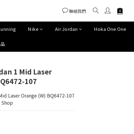
聯絡我們
Running
Nike
Air Jordan
Hoka One One
產品
dan 1 Mid Laser
BQ6472-107
Mid Laser Orange (W) BQ6472-107
 Shop