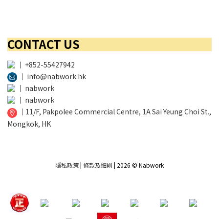
CONTACT US
│
+852-55427942
│
info@nabwork.hk
│
nabwork
│
nabwork
│
11/F, Pakpolee Commercial Centre, 1A Sai Yeung Choi St.,
Mongkok, HK
隱私政策
|
條款及細則
| 2026 © Nabwork