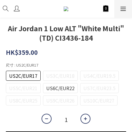
Air Jordan 1 Low ALT "White Multi"
(TD) CI3436-184
HK$359.00
尺寸
: US2C/EUR17
US2C/EUR17
US3C/EUR18
US4C/EUR19.5
US5C/EUR21
US6C/EUR22
US7C/EUR23.5
US8C/EUR25
US9C/EUR26
US10C/EUR27