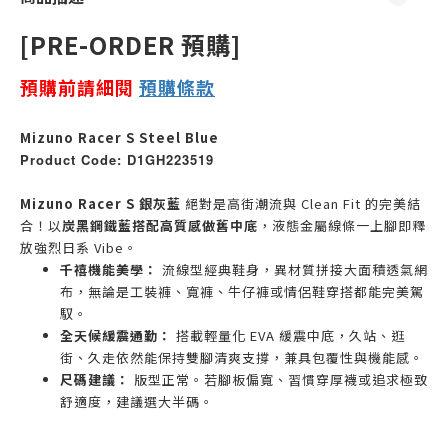
[PRE-ORDER 預購]
預購前請細閱
預購
條款
Mizuno Racer S Steel Blue
Product Code: D1GH223519
Mizuno Racer S 銀灰藍
絕對是高街潮流與 Clean Fit 的完美結
合！以
炭黑鋼鐵藍搭配高質感做舊中底
，液態金屬線條一上腳即釋
放強烈日系 Vibe。
千禧機能美學：
流線型經典鞋身，異材質拼接大面積透氣網
布，無論是工裝褲、寬褲、牛仔褲或情侶鞋穿搭都能完美駕
馭。
全天候緩震通勤：
搭載輕量化 EVA 緩震中底，久站、逛
街、久走依然能保持雙腳清爽支撐，兼具包覆性與機能感。
尺碼建議：
版型正常。若腳板偏寬、習慣穿厚襪或追求極致
舒適度，建議選大半碼。