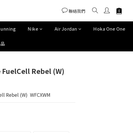
聯絡我們
Running
Nike
Air Jordan
Hoka One One
產品
FuelCell Rebel (W)
ell Rebel (W)  WFCXWM