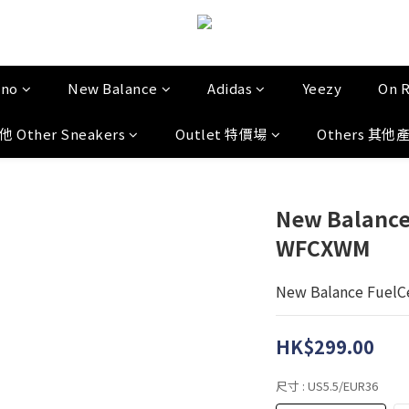
uno
New Balance
Adidas
Yeezy
On 
他 Other Sneakers
Outlet 特價場
Others 其他
New Balance 
WFCXWM
New Balance FuelC
HK$299.00
尺寸
: US5.5/EUR36