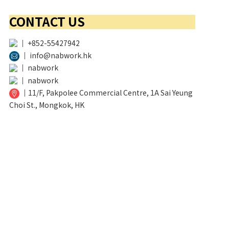
CONTACT US
│
+852-55427942
│
info@nabwork.hk
│
nabwork
│
nabwork
│
11/F, Pakpolee Commercial Centre, 1A Sai Yeung
Choi St., Mongkok, HK