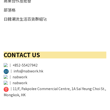
商業合作及批發
部落格
日韓潮流生活百貨群組🚀
CONTACT US
│
+852-55427942
│
info@nabwork.hk
│
nabwork
│
nabwork
│
11/F, Pakpolee Commercial Centre, 1A Sai Yeung Choi St.,
Mongkok, HK