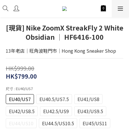
[現貨] Nike ZoomX StreakFly 2 White
Obsidian │ HF6416-100
13年老店│旺角波鞋門市│Hong Kong Sneaker Shop
HK$999.00
HK$799.00
尺寸
: EU40/US7
EU40/US7
EU40.5/US7.5
EU41/US8
EU42/US8.5
EU42.5/US9
EU43/US9.5
EU44/US10
EU44.5/US10.5
EU45/US11