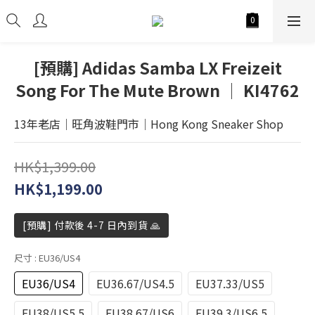
[預購] Adidas Samba LX Freizeit
Song For The Mute Brown │ KI4762
13年老店│旺角波鞋門市│Hong Kong Sneaker Shop
HK$1,399.00
HK$1,199.00
[預購] 付款後 4-7 日內到貨 🙏
尺寸
: EU36/US4
EU36/US4
EU36.67/US4.5
EU37.33/US5
EU38/US5.5
EU38.67/US6
EU39.3/US6.5