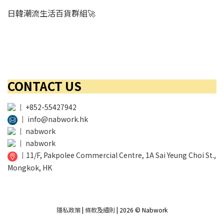
日韓潮流生活百貨群組🚀
CONTACT US
│
+852-55427942
│
info@nabwork.hk
│
nabwork
│
nabwork
│
11/F, Pakpolee Commercial Centre, 1A Sai Yeung Choi St.,
Mongkok, HK
隱私政策
|
條款及細則
| 2026 © Nabwork