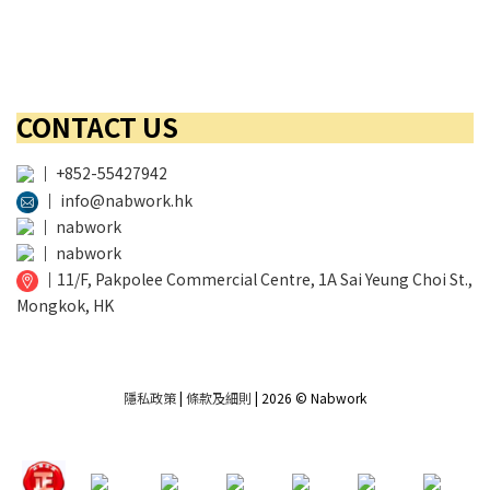
CONTACT US
│
+852-55427942
│
info@nabwork.hk
│
nabwork
│
nabwork
│
11/F, Pakpolee Commercial Centre, 1A Sai Yeung Choi St.,
Mongkok, HK
隱私政策
|
條款及細則
| 2026 © Nabwork