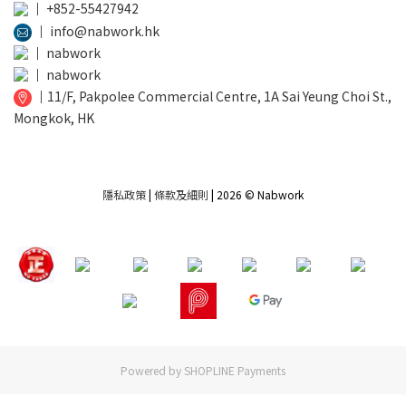
│
+852-55427942
│
info@nabwork.hk
│
nabwork
│
nabwork
│
11/F, Pakpolee Commercial Centre, 1A Sai Yeung Choi St.,
Mongkok, HK
隱私政策
|
條款及細則
| 2026 © Nabwork
Powered by
SHOPLINE Payments