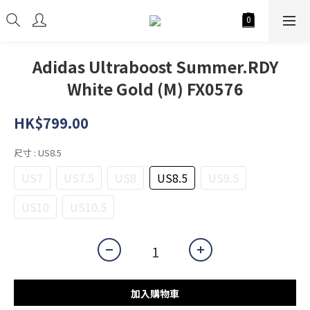
Adidas Ultraboost Summer.RDY
White Gold (M) FX0576
HK$799.00
尺寸
: US8.5
US7
US7.5
US8
US8.5
US9.5
US10
US10.5
加入購物車