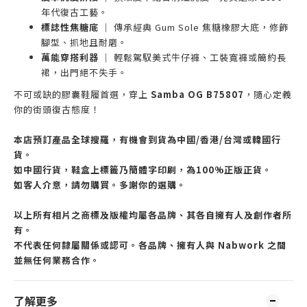
年代復古工藝。
標誌性焦糖底
｜ 傳承經典 Gum Sole 焦糖橡膠大底，修飾
腳型、抓地且耐磨。
萬能穿搭利器
｜ 輕鬆駕馭美式牛仔褲、工裝寬褲或簡約長
裙，出門絕不失手。
不可或缺的膠囊鞋履首選，穿上
Samba OG B75807
，隨心定義
你的街頭復古態度！
本店預訂產品全球搜羅，有機會到貨為中國/香港/台灣或韓國行
貨。
如中國行貨，鞋盒上標籤乃簡體字印刷，為100%正版正貨。
如客人介意，請勿購買。多謝你的選購。
以上所有相片之商標及版權均屬各品牌、其各自擁有人及創作者所
有。
不代表任何隸屬關係或認可。各品牌、擁有人與 Nabwork 之間
並無任何業務合作。
了解更多