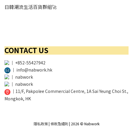
日韓潮流生活百貨群組🚀
CONTACT US
│
+852-55427942
│
info@nabwork.hk
│
nabwork
│
nabwork
│
11/F, Pakpolee Commercial Centre, 1A Sai Yeung Choi St.,
Mongkok, HK
隱私政策
|
條款及細則
| 2026 © Nabwork