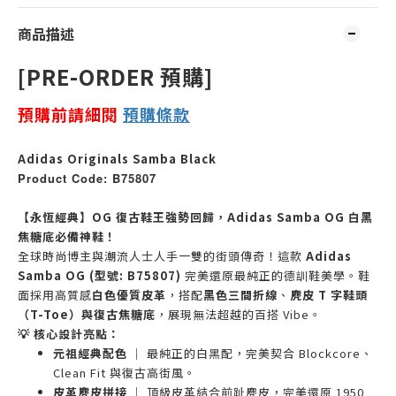
商品描述
[PRE-ORDER 預購]
預購前請細閱
預購
條款
Adidas Originals Samba Black
Product Code: B75807
【永恆經典】OG 復古鞋王強勢回歸，Adidas Samba OG 白黑
焦糖底必備神鞋！
全球時尚博主與潮流人士人手一雙的街頭傳奇！這款
Adidas
Samba OG (型號: B75807)
完美還原最純正的德訓鞋美學。鞋
面採用高質感
白色優質皮革
，搭配
黑色三間折線
、
麂皮 T 字鞋頭
（T-Toe）
與
復古焦糖底
，展現無法超越的百搭 Vibe。
💡 核心設計亮點：
元祖經典配色
｜ 最純正的白黑配，完美契合 Blockcore、
Clean Fit 與復古高街風。
皮革麂皮拼接
｜ 頂級皮革結合前趾麂皮，完美還原 1950