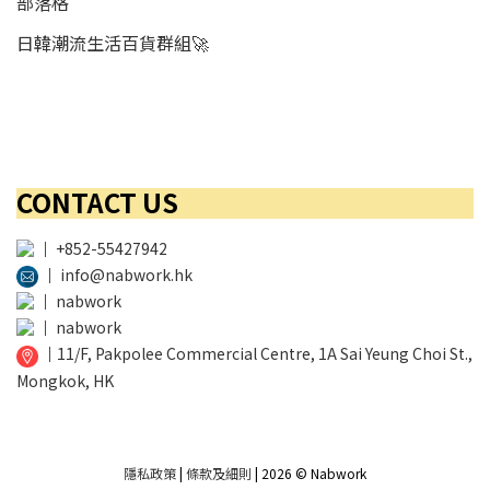
部落格
日韓潮流生活百貨群組🚀
CONTACT US
│
+852-55427942
│
info@nabwork.hk
│
nabwork
│
nabwork
│
11/F, Pakpolee Commercial Centre, 1A Sai Yeung Choi St.,
Mongkok, HK
隱私政策
|
條款及細則
| 2026 © Nabwork