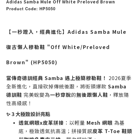
Adidas Samba Mule Off White Preloved Brown
Product Code: HP5050
【一秒蹬入，經典進化】Adidas Samba Mule
復古懶人穆勒鞋 "Off White/Preloved
Brown" (HP5050)
當傳奇德訓經典 Samba 遇上極簡穆勒鞋！
2026夏季
全新進化，直接砍掉傳統後跟，將街頭爆款
Samba
德訓鞋
完美蛻變為
一秒穿脫
的
無後跟懶人鞋
，釋放隨
性高級感！
✨ 3 大極致設計亮點
透氣網眼x皮革拼接
：以輕量
Mesh 網眼
為基
底，極致透氣抗高溫；拼接質感
皮革 T-Toe 鞋頭