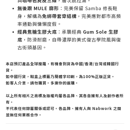
與
咖啡色麂皮三線
，層次感拉滿。
無後跟 MULE 廓形
：完美保留 Samba 修長鞋
身，解構為
免綁帶套穿結構
，完美應對都市高頻
率通勤與慵懶度假。
經典焦糖生膠大底
：承襲經典
Gum Sole 生膠
底
，防滑耐磨，自帶濃厚的美式復古學院風與復
古街頭基因。
本店預訂產品全球搜羅，有機會到貨為中國/香港/台灣或韓國行
貨。
如中國行貨，鞋盒上標籤乃簡體字印刷，為100%正版正貨。
如客人介意，請勿購買。多謝你的選購。
以上所有相片之商標及版權均屬各品牌、其各自擁有人及創作者所
有。
不代表任何隸屬關係或認可。各品牌、擁有人與 Nabwork 之間
並無任何業務合作。