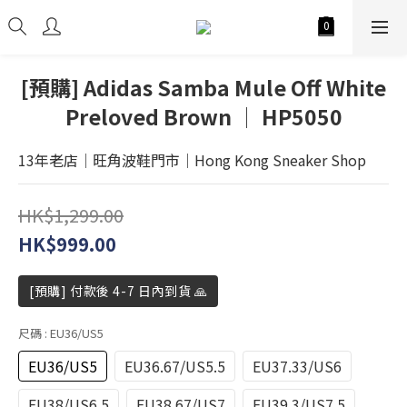
[預購] Adidas Samba Mule Off White
Preloved Brown │ HP5050
13年老店│旺角波鞋門市│Hong Kong Sneaker Shop
HK$1,299.00
HK$999.00
[預購] 付款後 4-7 日內到貨 🙏
尺碼
: EU36/US5
EU36/US5
EU36.67/US5.5
EU37.33/US6
EU38/US6.5
EU38.67/US7
EU39.3/US7.5