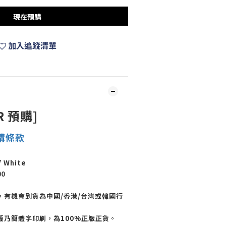
現在預購
加入追蹤清單
R 預購]
購
條款
f White
00
，有機會到貨為中國/香港/台灣或韓國行
籤乃簡體字印刷，為100%正版正貨。