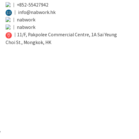
│
+852-55427942
│
info@nabwork.hk
│
nabwork
│
nabwork
│
11/F, Pakpolee Commercial Centre, 1A Sai Yeung
Choi St., Mongkok, HK