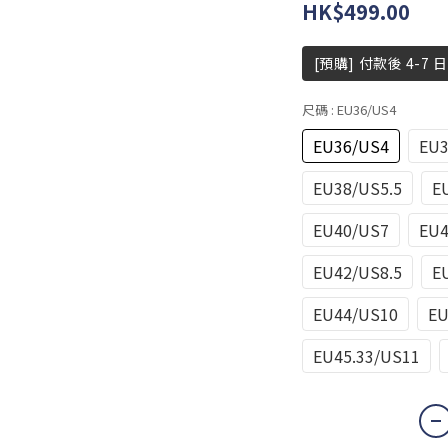
HK$499.00
[預購] 付款後 4-7 
尺碼
: EU36/US4
EU36/US4
EU3
EU38/US5.5
E
EU40/US7
EU4
EU42/US8.5
E
EU44/US10
EU
EU45.33/US11