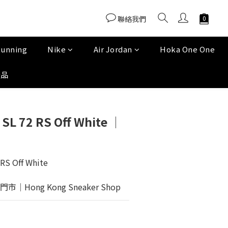
聯絡我們
Running
Nike
Air Jordan
Hoka One One
產品
SL 72 RS Off White │
RS Off White
Hong Kong Sneaker Shop