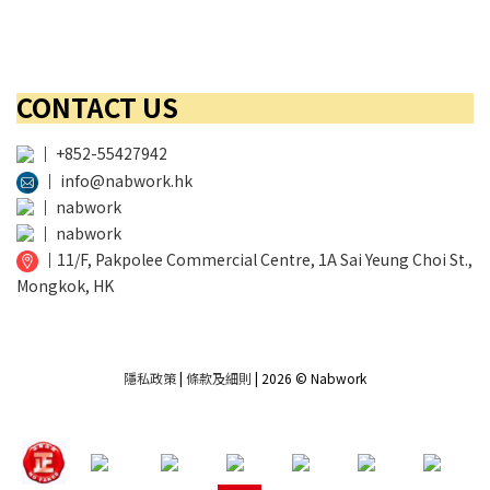
CONTACT US
│
+852-55427942
│
info@nabwork.hk
│
nabwork
│
nabwork
│
11/F, Pakpolee Commercial Centre, 1A Sai Yeung Choi St.,
Mongkok, HK
隱私政策
|
條款及細則
| 2026 © Nabwork