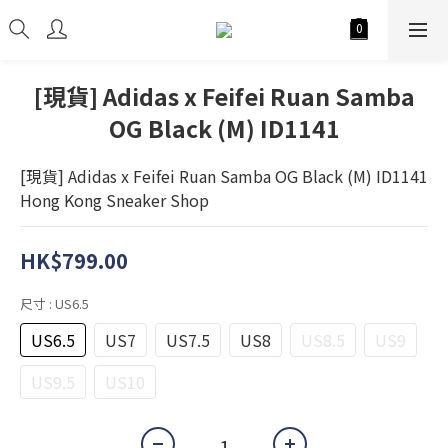
[現貨] Adidas x Feifei Ruan Samba
OG Black (M) ID1141
[現貨] Adidas x Feifei Ruan Samba OG Black (M) ID1141
Hong Kong Sneaker Shop
HK$799.00
尺寸
: US6.5
US6.5
US7
US7.5
US8
US8.5
US9
US9.5
US10