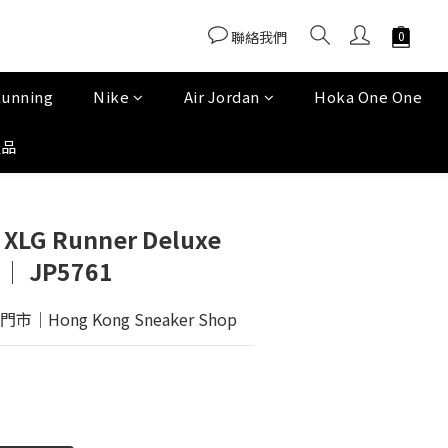
聯絡我們
Running
Nike
Air Jordan
Hoka One One
產品
 XLG Runner Deluxe
' │ JP5761
Hong Kong Sneaker Shop