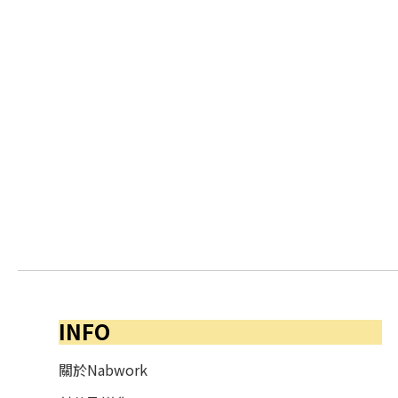
INFO
關於Nabwork