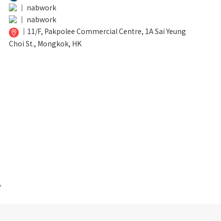
│
nabwork
│
nabwork
│
11/F, Pakpolee Commercial Centre, 1A Sai Yeung
Choi St., Mongkok, HK