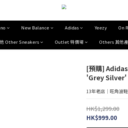
uno
New Balance
Adidas
Yeezy
On 
他 Other Sneakers
Outlet 特價場
Others 其他
[預購] Adidas
'Grey Silver
13年老店│旺角波鞋門市│
HK$1,299.00
HK$999.00