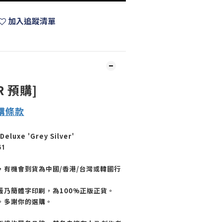
加入追蹤清單
R 預購]
購
條款
Deluxe 'Grey Silver'
61
，有機會到貨為中國/香港/台灣或韓國行
籤乃簡體字印刷，為100%正版正貨。
。多謝你的選購。