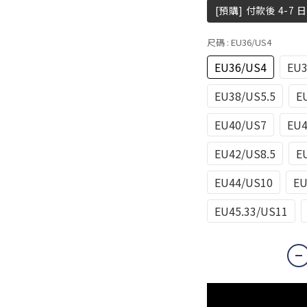
[預購] 付款後 4-7 
尺碼
: EU36/US4
EU36/US4
EU3
EU38/US5.5
E
EU40/US7
EU4
EU42/US8.5
E
EU44/US10
EU
EU45.33/US11