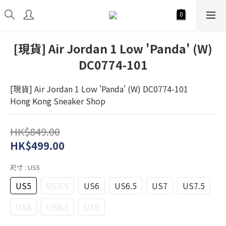
[現貨] Air Jordan 1 Low 'Panda' (W)
DC0774-101
[現貨] Air Jordan 1 Low 'Panda' (W) DC0774-101
Hong Kong Sneaker Shop
HK$849.00
HK$499.00
尺寸
: US5
US5
US5.5
US6
US6.5
US7
US7.5
US8
US8.5
US9