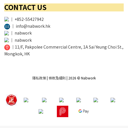
CONTACT US
│
+852-55427942
│
info@nabwork.hk
│
nabwork
│
nabwork
│
11/F, Pakpolee Commercial Centre, 1A Sai Yeung Choi St.,
Mongkok, HK
隱私政策
|
條款及細則
| 2026 © Nabwork