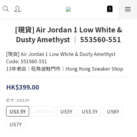
[現貨] Air Jordan 1 Low White &
Dusty Amethyst │ 553560-551
[現貨] Air Jordan 1 Low White & Dusty Amethyst
Code: 553560-551
13年老店│旺角波鞋門市│Hong Kong Sneaker Shop
HK$399.00
尺寸
: US3.5Y
US3.5Y
US4.5Y
US5Y
US5.5Y
US6Y
US7Y