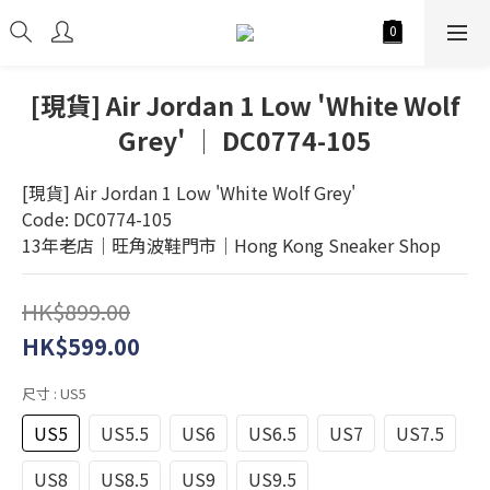
[現貨] Air Jordan 1 Low 'White Wolf
Grey' │ DC0774-105
[現貨] Air Jordan 1 Low 'White Wolf Grey'
Code: DC0774-105
13年老店│旺角波鞋門市│Hong Kong Sneaker Shop
HK$899.00
HK$599.00
尺寸
: US5
US5
US5.5
US6
US6.5
US7
US7.5
US8
US8.5
US9
US9.5