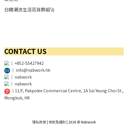
日韓潮流生活百貨群組🚀
CONTACT US
│
+852-55427942
│
info@nabwork.hk
│
nabwork
│
nabwork
│
11/F, Pakpolee Commercial Centre, 1A Sai Yeung Choi St.,
Mongkok, HK
隱私政策
|
條款及細則
| 2026 © Nabwork