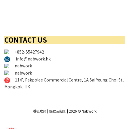
CONTACT US
│
+852-55427942
│
info@nabwork.hk
│
nabwork
│
nabwork
│
11/F, Pakpolee Commercial Centre, 1A Sai Yeung Choi St.,
Mongkok, HK
隱私政策
|
條款及細則
| 2026 © Nabwork