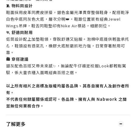
🧵 物料同設計
鞋面採用皮
革同麂皮拼接，銀
色金屬光澤貫
穿整個鞋身，
配搭乾淨
白色中底同灰
色大底，層次分
明👑。
鞋
跟位置嵌有經典J
ewel
Wings吊牌，鞋舌同鞋墊印有Nike
Air標誌，細節到位。
🏃 舒適同耐用
低筒設計
配上加墊鞋
領，穿脫舒適
又貼服。泡
棉中底提供輕
盈承托
💪，
鞋頭設有透氣
孔，橡膠大底
耐磨抓地力強
，日常穿著耐
用可
靠。
🛍️ 穿搭建議
銀
灰配色百搭
又帶未來感
✨，無論配
牛仔褲定校服Lo
ok都輕鬆駕
馭，
係大童衣櫃入面嘅
經典百搭之選。
以上所有相片之商標及版權均屬各品牌、其各自擁有人及創作者所
有。
不代表任何隸屬關係或認可。各品牌、擁有人與 Nabwork 之間
並無任何業務合作。
了解更多