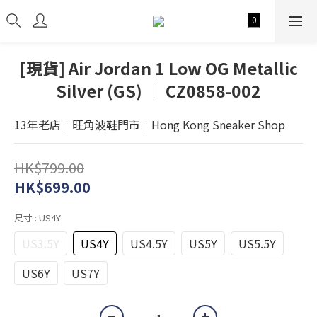
[現貨] Air Jordan 1 Low OG Metallic
Silver (GS) │ CZ0858-002
13年老店│旺角波鞋門市│Hong Kong Sneaker Shop
HK$799.00
HK$699.00
尺寸
: US4Y
US3.5Y
US4Y
US4.5Y
US5Y
US5.5Y
US6Y
US7Y