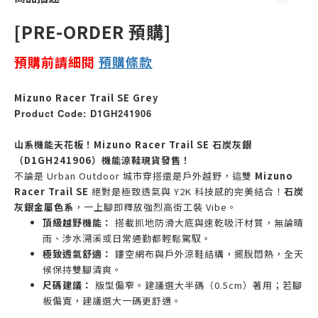
[PRE-ORDER 預購]
預購前請細閱
預購
條款
Mizuno Racer Trail SE Grey
Product Code: D1GH241906
山系機能天花板！Mizuno Racer Trail SE 石炭灰銀
（D1GH241906）機能涼鞋現貨發售！
不論是 Urban Outdoor 城市穿搭還是戶外越野，這雙
Mizuno
Racer Trail SE
絕對是極致透氣與 Y2K 科技感的完美結合！
石炭
灰銀金屬色系
，一上腳即釋放強烈高街工裝 Vibe。
頂級越野機能：
搭載抓地防滑大底與速乾吸汗材質，無論晴
雨、涉水溯溪或日常通勤都輕鬆駕馭。
極致透氣舒適：
鏤空網布與戶外涼鞋結構，擺脫悶熱，全天
候保持雙腳清爽。
尺碼建議：
版型偏窄。建議選大半碼（0.5cm）著用；若腳
板偏寬，建議選大一碼更舒適。