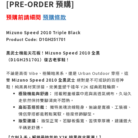
[PRE-ORDER 預購]
預購前請細閱
預購
條款
Mizuno Speed 2010 Triple Black
Product Code: D1GH251701
黑武士機能天花板！Mizuno Speed 2010 全黑
（D1GH251701）復古老爹鞋！
不論是高街 Vibe、極簡暗黑系，還是 Urban Outdoor 穿搭，這
雙
Mizuno Speed 2010 全黑武士
絕對是不可或缺的百搭神
鞋！純黑異材質拼接，完美重塑千禧年 Y2K 經典跑鞋輪廓。
極致機能與舒適：
搭載輕量緩震中底與高透氣網布，久站久
走依然保持雙腳清爽不悶熱。
高街百搭剪裁：
獨特黑魂流線鞋身，無論是寬褲、工裝褲、
情侶穿搭都能輕鬆駕馭，極度修飾腳型。
版型建議：
版型正常。若腳板偏寬、習慣穿厚襪，建議選大
半碼更舒適。
【立刻入手，解鎖最帥氣的 Y2K 暗黑復古風潮！】