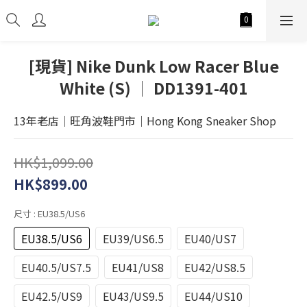
[現貨] Nike Dunk Low Racer Blue
White (S) │ DD1391-401
13年老店│旺角波鞋門市│Hong Kong Sneaker Shop
HK$1,099.00
HK$899.00
尺寸
: EU38.5/US6
EU38.5/US6
EU39/US6.5
EU40/US7
EU40.5/US7.5
EU41/US8
EU42/US8.5
EU42.5/US9
EU43/US9.5
EU44/US10