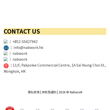
CONTACT US
│
+852-55427942
│
info@nabwork.hk
│
nabwork
│
nabwork
│
11/F, Pakpolee Commercial Centre, 1A Sai Yeung Choi St.,
Mongkok, HK
隱私政策
|
條款及細則
| 2026 © Nabwork